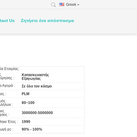
Greek
tact Us
Ζητήστε ένα απόσπασμα
εία Εταιρίας:
ς
Κατασκευαστής
είρησης :
Εξαγωγέας
α Αγορά :
Σε όλο τον κόσμο
ες :
PLM
μός
80~100
λήλων :
ιες
3000000-5000000
σεις :
θηκε Έτος :
1990
ωγή pc :
90% - 100%