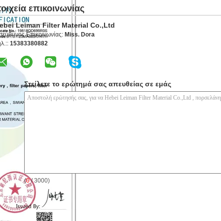
τοιχεία επικοινωνίας
ebei Leiman Filter Material Co.,Ltd
πεύθυνος Επικοινωνίας:
Miss. Dora
λ.::
15383380882
Στείλετε το ερώτημά σας απευθείας σε εμάς
(
0
/ 3000)