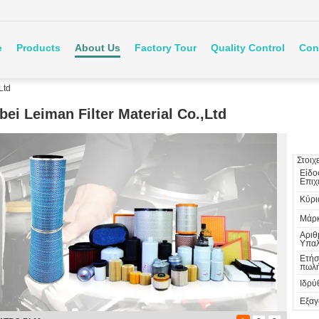
e
Products
About Us
Factory Tour
Quality Control
Con
Ltd
bei Leiman Filter Material Co.,Ltd
Στοιχ
Είδο
Επιχ
Κύρι
Μάρκ
Αριθ
Υπαλ
Ετήσ
πωλή
Ιδρύ
Εξαγ