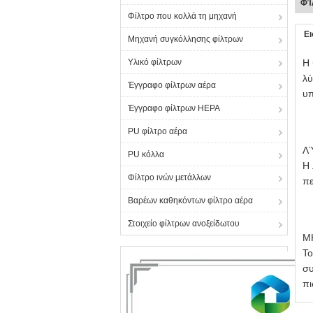
ΦΊ
Φίλτρο που κολλά τη μηχανή
Ε
Μηχανή συγκόλλησης φίλτρων
Υλικό φίλτρων
Η 
λύ
Έγγραφο φίλτρων αέρα
υπ
Έγγραφο φίλτρων HEPA
PU φίλτρο αέρα
Λ
PU κόλλα
Η 
Φίλτρο ινών μετάλλων
πε
Βαρέων καθηκόντων φίλτρο αέρα
Στοιχείο φίλτρων ανοξείδωτου
Μ
Το
συ
πι