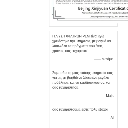
Η ΛΎΣΗ ΦΊΛΤΡΩΝ PLM είναι εγώ
χρειάστηκε την υπηρεσία, με βοηθά να
λύσω όλα τα πράγματα που ένας
χρόνος, σας ευχαριστεί
—— Μωάμεθ
Συμπαθώ τη μιας στάσης υπηρεσία σας
για με, με βοηθώ να λύσω ένα μεγάλο
πρόβλημα, και να κερδίσω κόστος, να
σας ευχαριστήσει
—— Majid
σας ευχαριστούμε, είστε πολύ έξοχοι
—— Ali