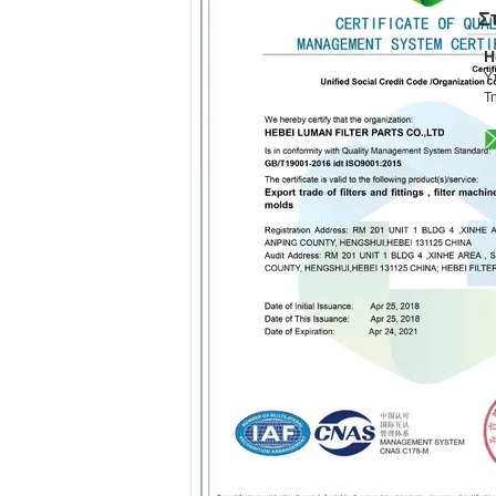
Σ
H
Υ
Τη