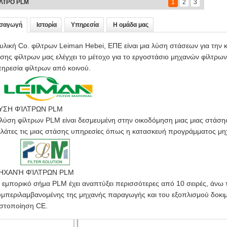
ΛΤΡΟ PLM
1
2
3
ισαγωγή
Ιστορία
Υπηρεσία
Η ομάδα μας
υλική Co. φίλτρων Leiman Hebei, ΕΠΕ είναι μια λύση στάσεων για την
σης φίλτρων μας ελέγχει το μέτοχο για το εργοστάσιο μηχανών φίλτρων
ηρεσία φίλτρων από κοινού.
ΎΣΗ ΦΊΛΤΡΩΝ PLM
λύση φίλτρων PLM είναι δεσμευμένη στην οικοδόμηση μιας μιας στάση
λάτες τις μιας στάσης υπηρεσίες όπως η κατασκευή προγράμματος μη
ΗΧΑΝΉ ΦΊΛΤΡΩΝ PLM
 εμπορικό σήμα PLM έχει αναπτύξει περισσότερες από 10 σειρές, άνω
μπεριλαμβανομένης της μηχανής παραγωγής και του εξοπλισμού δοκιμή
στοποίηση CE.