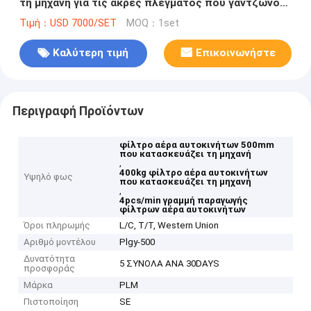
τη μηχανή για τις άκρες πλέγματος που γαντζώνουν
τη συμπίεση
Τιμή：USD 7000/SET
MOQ：1set
Καλύτερη τιμή
Επικοινωνήστε
Περιγραφή Προϊόντων
φίλτρο αέρα αυτοκινήτων 500mm
που κατασκευάζει τη μηχανή
,
400kg φίλτρο αέρα αυτοκινήτων
Υψηλό φως
που κατασκευάζει τη μηχανή
,
4pcs/min γραμμή παραγωγής
φίλτρων αέρα αυτοκινήτων
Όροι πληρωμής
L/C, T/T, Western Union
Αριθμό μοντέλου
Plgy-500
Δυνατότητα
5 ΣΥΝΟΛΑ ΑΝΑ 30DAYS
προσφοράς
Μάρκα
PLM
Πιστοποίηση
SE