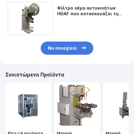
Φίλτρο αέρα αυτοκινήτων
HDAF που κατασκευάζει τη
μηχανή για τις άκρες
πλέγματος που γαντζώνουν
τη συμπίεση
Να συνεχίσει
Συνιστώμενα Προϊόντα
Plcs-1A αυτόματη
Μηχανή
Μηχανή