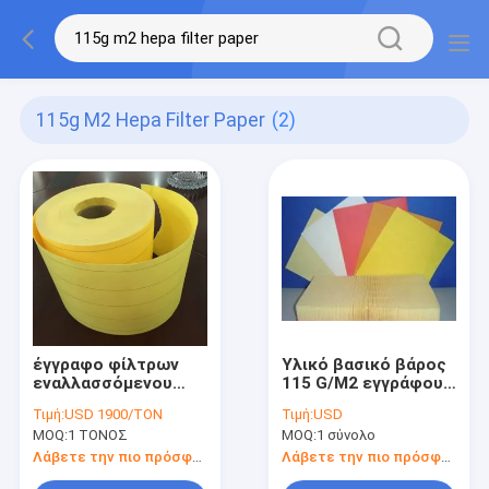
115g M2 Hepa Filter Paper
(2)
έγγραφο φίλτρων
Υλικό βασικό βάρος
εναλλασσόμενου
115 G/M2 εγγράφου
ρεύματος φορτηγών
φίλτρων αέρα hepa
Τιμή:
USD 1900/TON
Τιμή:
USD
0.6mm LM1522C101
αυτοκινήτων
MOQ:
1 ΤΟΝΟΣ
MOQ:
1 σύνολο
250kpa
Λάβετε την πιο πρόσφατη τιμή
Λάβετε την πιο πρόσφατη τιμή