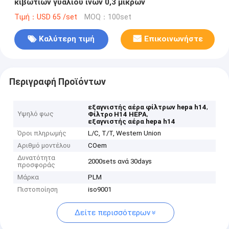
κιβωτίων γυαλιού ινών 0,3 μικρών
Τιμή：USD 65 /set
MOQ：100set
Καλύτερη τιμή
Επικοινωνήστε
Περιγραφή Προϊόντων
,
εξαγνιστής αέρα φίλτρων hepa h14
Υψηλό φως
,
Φίλτρο H14 HEPA
εξαγνιστής αέρα hepa h14
Όροι πληρωμής
L/C, T/T, Western Union
Αριθμό μοντέλου
COem
Δυνατότητα
2000sets ανά 30days
προσφοράς
Μάρκα
PLM
Πιστοποίηση
iso9001
Δείτε περισσότερων