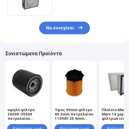
γυαλιού ινών 0,3 μικρών
Να συνεχίσει
Συνιστώμενα Προϊόντα
υψηλό φίλτρο
Ύψος 99mm φίλτρο
Πλαίσιο Merv 
26300-35504
65.5mm πετρελαίου
Merv 14 χαρτο
πετρελαίου
1109AY 25.6mm
φίλτρων ινών
αποδοτικότητας
εξωτερική
μετάλλων HE
διήθησης μήκους
διάμετρος
πτυχωμένος
Καλύτερη τιμή
Καλύτερη τιμή
Καλύτερη 