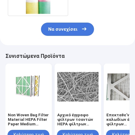
τσαντών αντίστασης
σύνθετο
Να συνεχίσει
Συνιστώμενα Προϊόντα
Non Woven Bag Filter
Αρχικό έγγραφο
Επεκταθε'ν
Material HEPA Filter
φίλτρων τσαντών
καλωδίων έγγ
Paper Medium
HEPA φίλτρων
φίλτρων
Efficiency
σύνθετο 0.05mm
υφασμάτων
πάχος
φίλτρων Hepa
Καλύτερη τιμή
Καλύτερη τιμή
Καλύτερη 