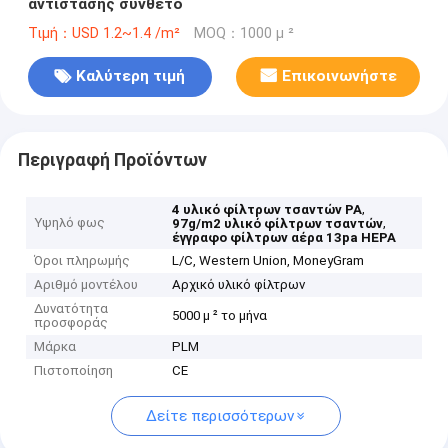
αντίστασης σύνθετο
Τιμή：USD 1.2~1.4 /m²
MOQ：1000 μ ²
Καλύτερη τιμή
Επικοινωνήστε
Περιγραφή Προϊόντων
,
4 υλικό φίλτρων τσαντών PA
Υψηλό φως
,
97g/m2 υλικό φίλτρων τσαντών
έγγραφο φίλτρων αέρα 13pa HEPA
Όροι πληρωμής
L/C, Western Union, MoneyGram
Αριθμό μοντέλου
Αρχικό υλικό φίλτρων
Δυνατότητα
5000 μ ² το μήνα
προσφοράς
Μάρκα
PLM
Πιστοποίηση
CE
Δείτε περισσότερων