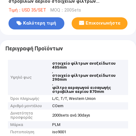
στροβίλων αερίου στοιχείων φίλτρων
ανοξείδωτου σκόνης
Τιμή：USD 35/SET
MOQ：200Sets
Καλύτερη τιμή
Επικοινωνήστε
Περιγραφή Προϊόντων
στοιχείο φίλτρων ανοξείδωτου
405mm
,
στοιχείο φίλτρων ανοξείδωτου
Υψηλό φως
290mm
,
φίλτρο αεραγωγού εισαγωγής
στροβίλων αερίου 870mm
Όροι πληρωμής
L/C, T/T, Western Union
Αριθμό μοντέλου
COem
Δυνατότητα
2000sets ανά 30days
προσφοράς
Μάρκα
PLM
Πιστοποίηση
iso9001