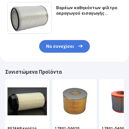
Βαρέων καθηκόντων φίλτρο
αεραγωγού εισαγωγής
στροβίλων αερίου στοιχείων
φίλτρων ανοξείδωτου
σκόνης
Να συνεχίσει
Συνιστώμενα Προϊόντα
8074AB κασέτα
17801-56020
17801-54060