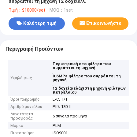
συρράπτει τη μηχανή 12 δοχεία/λ.
Τιμή：$10000/set
MOQ：1set
Καλύτερη τιμή
Επικοινωνήστε
Περιγραφή Προϊόντων
Περιστροφή στο φίλτρο που
συρράπτει τη μηχανή
,
0.6MPa φίλτρο που συρράπτει τη
Υψηλό φως
μηχανή
,
12 δοχεία/ελάχιστη μηχανή φίλτρων
πετρελαίου
Όροι πληρωμής
L/C, T/T
Αριθμό μοντέλου
Plfk-130-ΙΙ
Δυνατότητα
5 σύνολα προ μήνα
προσφοράς
Μάρκα
PLM
Πιστοποίηση
ISO9001