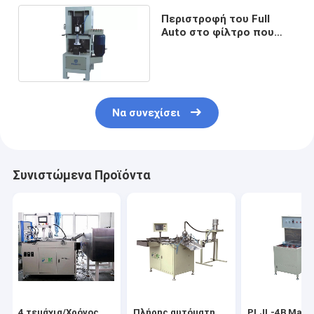
Περιστροφή του Full
Auto στο φίλτρο που
συρράπτει τη μηχανή 12
δοχεία/λ.
Να συνεχίσει
Συνιστώμενα Προϊόντα
4 τεμάχια/Χρόνος
Πλήρης αυτόματη
PLJL-4B Match