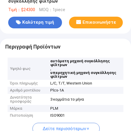
συγκόλλησης φίλτρων
Τιμή：$24300
MOQ：1piece
Καλύτερη τιμή
Επικοινωνήστε
Περιγραφή Προϊόντων
αυτόματη μηχανή συγκόλλησης
φίλτρων
Υψηλό φως
,
υπερηχητική μηχανή συγκόλλησης
φίλτρων
Όροι πληρωμής
L/C, T/T, Western Union
Αριθμό μοντέλου
Plcs-1A
Δυνατότητα
3 κομμάτια το μήνα
προσφοράς
Μάρκα
PLM
Πιστοποίηση
ISO9001
Δείτε περισσότερων