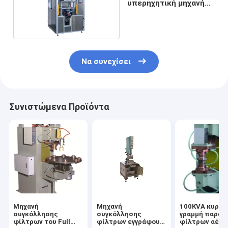
υπερηχητική μηχανή
συγκόλλησης φίλτρων
Να συνεχίσει
Συνιστώμενα Προϊόντα
Μηχανή
Μηχανή
100KVA κυρτή
συγκόλλησης
συγκόλλησης
γραμμή παραγ
φίλτρων του Full
φίλτρων εγγράφου
φίλτρων αέρα