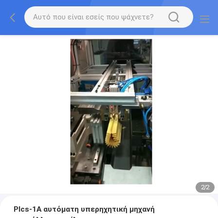
2
/
2
Plcs-1A αυτόματη υπερηχητική μηχανή